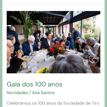
Gala
dos
100
anos
Gala dos 100 anos
Novidades
/
Ana Santos
Celebrámos os 100 anos da Sociedade de Tiro