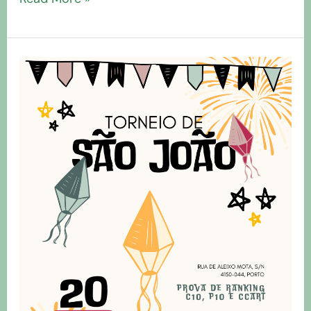
Torneio
de
São
João
2026