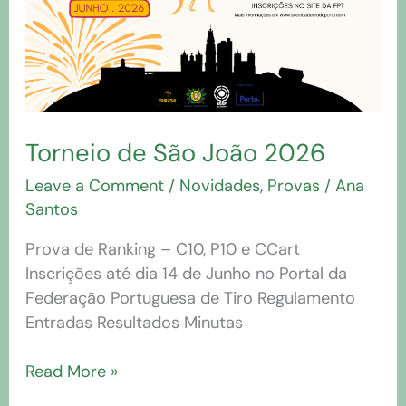
Torneio de São João 2026
Leave a Comment
/
Novidades
,
Provas
/
Ana
Santos
Prova de Ranking – C10, P10 e CCart
Inscrições até dia 14 de Junho no Portal da
Federação Portuguesa de Tiro Regulamento
Entradas Resultados Minutas
Read More »