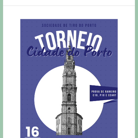
AC
|
Torneio
Cidade
do
Porto
–
16
de
Maio
2026